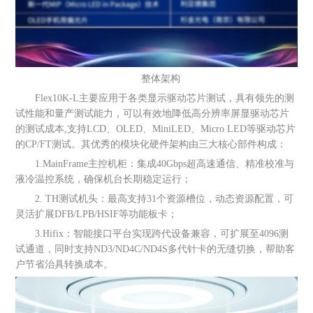
整体架构
Flex10K-L主要应用于各类显示驱动芯片测试，具有领先的测
试性能和量产测试能力，可以有效地降低高分辨率屏显驱动芯片
的测试成本,支持LCD、OLED、MiniLED、Micro LED等驱动芯片
的CP/FT测试。其优秀的模块化硬件架构由三大核心部件构成：
1.MainFrame主控机柜：集成40Gbps超高速通信、精准校准与
液冷温控系统，确保机台长期稳定运行；
2. TH测试机头：最高支持31个资源槽位，动态资源配置，可
灵活扩展DFB/LPB/HSIF等功能板卡；
3.Hifix：智能接口平台实现跨代设备兼容，可扩展至4096测
试通道，同时支持ND3/ND4C/ND4S多代针卡的无缝切换，帮助客
户节省治具转换成本。