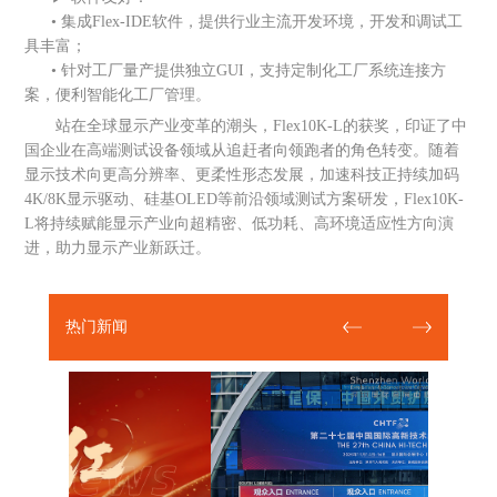
• 集成Flex-IDE软件，提供行业主流开发环境，开发和调试工
具丰富；
• 针对工厂量产提供独立GUI，支持定制化工厂系统连接方
案，便利智能化工厂管理。
站在全球显示产业变革的潮头，Flex10K-L的获奖，印证了中
国企业在高端测试设备领域从追赶者向领跑者的角色转变。随着
显示技术向更高分辨率、更柔性形态发展，加速科技正持续加码
4K/8K显示驱动、硅基OLED等前沿领域测试方案研发，Flex10K-
L将持续赋能显示产业向超精密、低功耗、高环境适应性方向演
进，助力显示产业新跃迁。
热门新闻