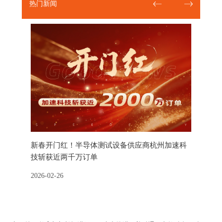
热门新闻
行莅临加
新春开门红！半导体测试设备供应商杭州加速科
半导体测
技斩获近两千万订单
交会
吴伟斌一行
2026-02-26
2025-11-1
解企业发
长助理及