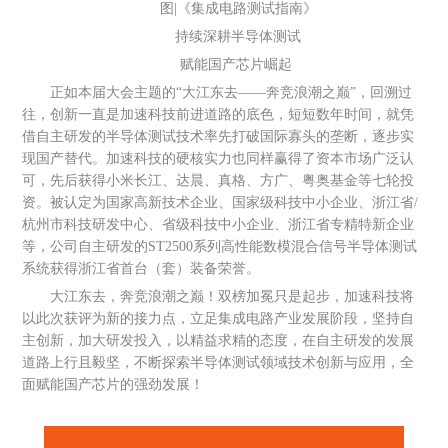
图|《集成电路测试指南》
持续深耕半导体测试
赋能国产芯片崛起
正如本届大会主题的“大江东去——奔竞浪潮之巅”，回溯过
往，创新一直是加速科技前进道路的底色，短短数年时间，就凭
借自主研发的半导体测试技术率先打破国际寡头的垄断，逐步实
现国产替代。加速科技的硬核实力也同样赢得了资本市场广泛认
可，先后获得小米长江、达晨、真格、方广、粤奥基金等七轮投
资。被认定为国家高新技术企业、国家级科技中小企业、浙江省/
杭州市科技研发中心、省级科技中小企业、浙江省专精特新企业
等，公司自主研发的ST2500系列高性能数模混合信号半导体测试
系统获得浙江省首台（套）装备荣誉。
大江东去，奔竞浪潮之巅！双榜加冕只是起步，加速科技将
以此次获评为新的接力点，立足集成电路产业发展阶段，坚持自
主创新，加大研发投入，以精益求精的态度，在自主研发的发展
道路上行且毅坚，不断探索半导体测试领域技术创新与应用，全
面赋能国产芯片的强劲发展！