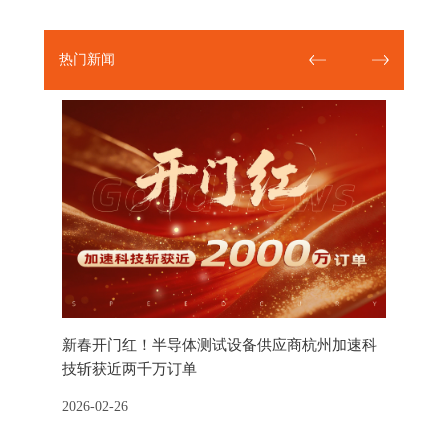
热门新闻
行莅临加
新春开门红！半导体测试设备供应商杭州加速科
半导体测
技斩获近两千万订单
交会
吴伟斌一行
2026-02-26
2025-11-1
解企业发
长助理及