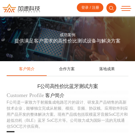
登录
/
注册
成功案例
提供满足客户需求的高性价比测试设备与解决方案
客户简介
合作方案
落地成果
F公司高性价比蓝牙测试方案
Customer Profile
客户简介
F公司是一家致力于射频集成电路芯片的设计、研发及产品销售的高新
技术企业，能够独立完成从射频、模拟、音频、协议栈、应用软件到应
用产品开发的整体解决方案。现有产品线包括双模蓝牙音频SoC芯片和
超低功耗（BLE）蓝牙 SoC芯片等。公司致力成为国际一流的无线通
信SOC芯片供应商。