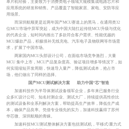
单片机经验，主要致力于消费类电子领域大规模集成电路芯片和
应用系统的研发和销售。产品覆盖了智能家居、家电、安防等应
用场景。
而深圳航顺更是近两年国产MCU赛道上的黑马，在通用类32
位MCU市场中异军突起，成为中国大陆扛起传统MCU升级与优化
的代表企业，短时间内推出了多款符合客户需求、性能优越的
MCU爆款产品，积极填补无线充电、汽车电子及物联网等市场需
求，扩展了中国市场。
两家国内MCU头部设计公司，在面临市场竞争激烈，大量
MCU 集中上市，MCU产品复杂度高、验证项目增多等情况下，如
何实现缩短开发周期，快速导入量产，降低测试成本，抢占市
场，他们做出了同样的选择。
国产MCU测试解决方案 助力中国“芯”智造
加速科技作为半导体测试设备领军企业，多年来已服务行业
众多IC设计公司、知名封测企业、测试大厂，持续提供高性价比
的测试设备和全系列解决方案，帮助提高生产效率，降低生产成
本，确保产品良率。凭借专业领先的实力，加速科技赢得了苏州
华芯微、深圳航顺的青睐。
加速科技MCU测试整体解决方案包括测试机，平移式\重力式