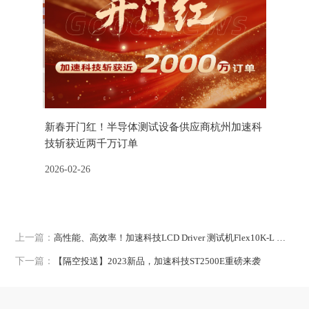
行莅临加
新春开门红！半导体测试设备供应商杭州加速科
半导体测
技斩获近两千万订单
交会
吴伟斌一行
2026-02-26
2025-11-1
解企业发
长助理及
上一篇：
高性能、高效率！加速科技LCD Driver 测试机Flex10K-L 强势出圈
下一篇：
【隔空投送】2023新品，加速科技ST2500E重磅来袭