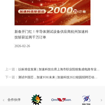
行莅临加
新春开门红！半导体测试设备供应商杭州加速科
半导体测
技斩获近两千万订单
交会
吴伟斌一行
2026-02-26
2025-11-1
解企业发
长助理及
上一篇：
以标准促发展 | 加速科技出席上海市职业院校集成电路专业实训教学环境建设指南项目启动会
下一篇：
测试中国芯，加速YOU未来 | 加速科技2022校园招聘芯动来袭
合作伙伴