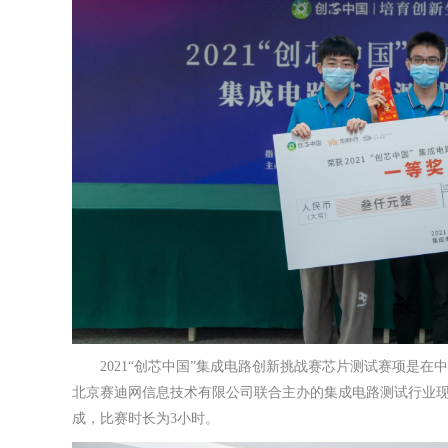
2021“创芯中国”集成电路创新挑战赛芯片测试赛项是
北京赛迪网信息技术有限公司联合主办的集成电路测试行业现
成，比赛时长为3小时。