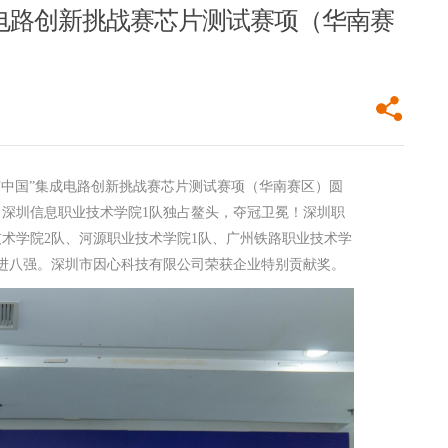
集成电路创新挑战赛芯片测试赛项（华南赛
创芯中国”集成电路创新挑战赛芯片测试赛项（华南赛区）圆
，深圳信息职业技术学院1队独占鳌头，夺冠卫冕！深圳职
技术学院2队、河源职业技术学院1队、广州铁路职业技术学
杀进八强。深圳市因心科技有限公司荣获企业特别贡献奖。
DDR4X协
浙江省人社厅党组书记、厅长吴伟斌一
比内存测
行莅临加速科技调研指导
5月14日，浙江省人力社保厅党组书记、厅长吴伟斌
一行莅临杭州加速科技有限公司走访调研，深入了
解企业发展、技术创新及人才培养情况。加速科技