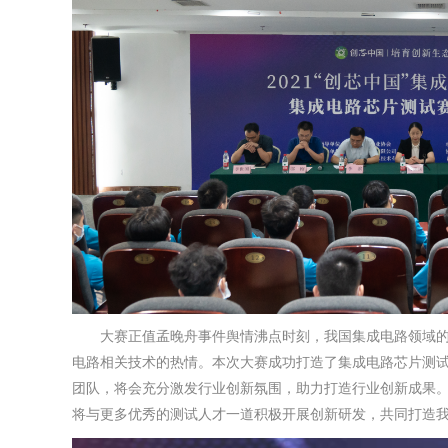
大赛正值孟晚舟事件舆情沸点时刻，我国集成电路领域
电路相关技术的热情。本次大赛成功打造了集成电路芯片测
团队，将会充分激发行业创新氛围，助力打造行业创新成果
将与更多优秀的测试人才一道积极开展创新研发，共同打造