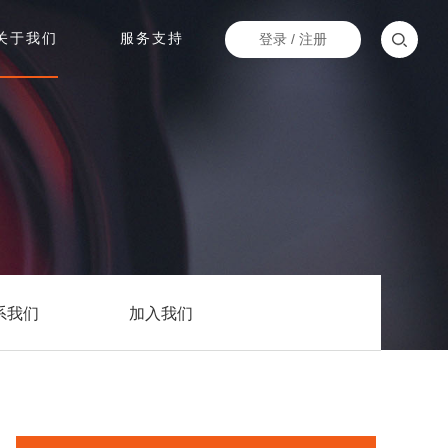
关于我们
服务支持
登录
/
注册
系我们
加入我们