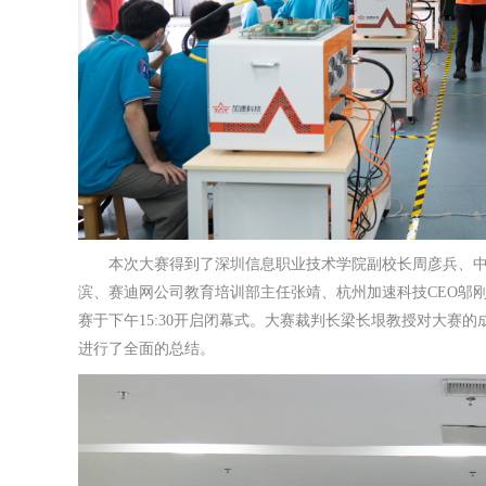
本次大赛得到了深圳信息职业技术学院副校长周彦兵、
滨、赛迪网公司教育培训部主任张靖、杭州加速科技CEO邬
赛于下午15:30开启闭幕式。大赛裁判长梁长垠教授对大赛
进行了全面的总结。