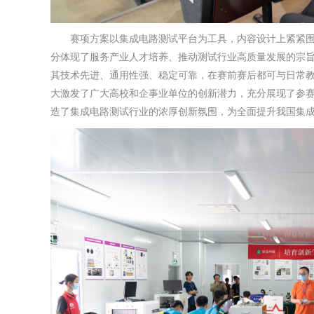
赛项方案以集成电路测试平台为工具，内容设计上紧紧
分体现了服务产业人才培养、推动测试行业高质量发展的宗旨。
其技术先进、通用性强、稳定可靠，在赛前赛后都可与日常
大激发了广大高校和企事业单位的创新潜力，充分展现了参
造了集成电路测试行业的浓厚创新氛围，为全面提升我国集