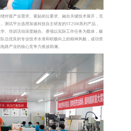
围绕对接产业需求、紧贴岗位要求、融合关键技术展开，充
测试平台选用加速科技自主研发的ST2500系列产品，
教学、培训活动深度融合。赛项以实际工作任务为载体，极
赛队伍优良的专业技术水准和积极向上的精神风貌，成功营
成电路产业的核心竞争力推波助澜。