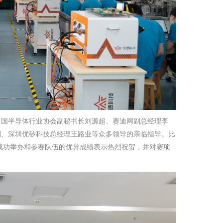
中国半导体行业协会副秘书长刘源超、赛迪网副总经理李
刚、深圳优矽科技总经理王路业等众多领导的亲临指导。比
的成功举办和参赛队伍的优异成绩表示热烈祝贺，并对赛项