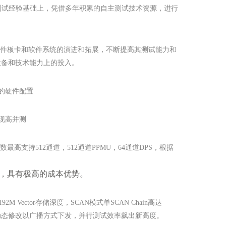
的量产测试经验基础上，凭借多年积累的自主测试技术资源，进行
过硬件板卡和软件系统的演进和拓展，不断提高其测试能力和
设备和技术能力上的投入。
的硬件配置
现高并测
道数最高支持512通道，512通道PPMU，64通道DPS，根据
 并测，具有极高的成本优势。
M Vector存储深度，SCAN模式单SCAN Chain高达
中的动态修改以广播方式下发，并行测试效率飙出新高度。