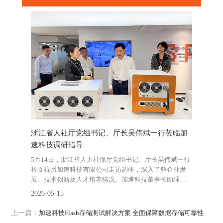
X协同测试解
浙江省人社厅党组书记、厅长吴伟斌一行莅临加
新春开门
速科技调研指导
技斩获近
5月14日，浙江省人力社保厅党组书记、厅长吴伟斌一行
2026-02-2
莅临杭州加速科技有限公司走访调研，深入了解企业发
展、技术创新及人才培养情况。加速科技董事长助理及
教育线负责人热情接待。
2026-05-15
上一篇：
加速科技Flash存储测试解决方案 全面保障数据存储可靠性