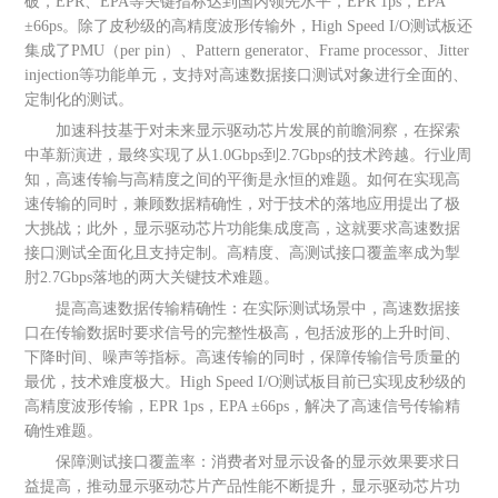
破，EPR、EPA等关键指标达到国内领先水平，EPR 1ps，EPA
±66ps。除了皮秒级的高精度波形传输外，High Speed I/O测试板还
集成了PMU（per pin）、Pattern generator、Frame processor、Jitter
injection等功能单元，支持对高速数据接口测试对象进行全面的、
定制化的测试。
加速科技基于对未来显示驱动芯片发展的前瞻洞察，在探索
中革新演进，最终实现了从1.0Gbps到2.7Gbps的技术跨越。行业周
知，高速传输与高精度之间的平衡是永恒的难题。如何在实现高
速传输的同时，兼顾数据精确性，对于技术的落地应用提出了极
大挑战；此外，显示驱动芯片功能集成度高，这就要求高速数据
接口测试全面化且支持定制。高精度、高测试接口覆盖率成为掣
肘2.7Gbps落地的两大关键技术难题。
提高高速数据传输精确性：在实际测试场景中，高速数据接
口在传输数据时要求信号的完整性极高，包括波形的上升时间、
下降时间、噪声等指标。高速传输的同时，保障传输信号质量的
最优，技术难度极大。High Speed I/O测试板目前已实现皮秒级的
高精度波形传输，EPR 1ps，EPA ±66ps，解决了高速信号传输精
确性难题。
保障测试接口覆盖率：消费者对显示设备的显示效果要求日
益提高，推动显示驱动芯片产品性能不断提升，显示驱动芯片功