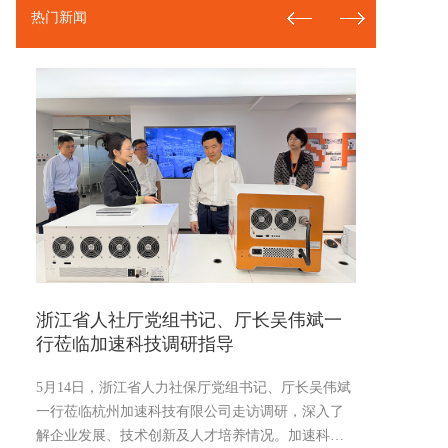
热门新闻
新春开门红！半导体测试设备供应商杭
半导
州加速科技斩获近两千万订单
十七
2026-02-26
2025-11